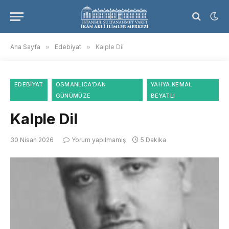
Ana Sayfa
»
Edebiyat
»
Kalple Dil
EDEBIYAT
OSMANLICA’DAN
YAHYA KEMAL
GÜNÜMÜZE
BEYATLI
Kalple Dil
30 Nisan 2026
Yorum yapılmamış
5 Dakika