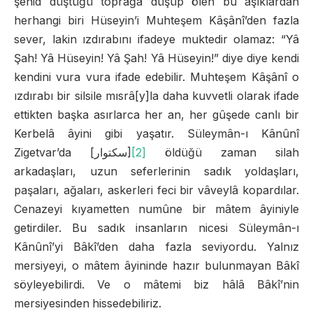
şehid düştüğü toprağa düşüp ölen bu aşıklardan
herhangi biri Hüseyin’i Muhteşem Kâşânî’den fazla
sever, lakin ızdırabını ifadeye muktedir olamaz: “Yâ
Şah! Yâ Hüseyin! Yâ Şah! Yâ Hüseyin!” diye diye kendi
kendini vura vura ifade edebilir. Muhteşem Kâşânî o
ızdırabı bir silsile mısrâ[y]la daha kuvvetli olarak ifade
ettikten başka asırlarca her an, her gûşede canlı bir
Kerbelâ âyini gibi yaşatır. Süleymân-ı Kânûnî
Zigetvar’da [سكتوار]
[2]
öldüğü zaman silah
arkadaşları, uzun seferlerinin sadık yoldaşları,
paşaları, ağaları, askerleri feci bir vâveylâ kopardılar.
Cenazeyi kıyametten numûne bir mâtem âyiniyle
getirdiler. Bu sadık insanların nicesi Süleymân-ı
Kânûnî’yi Bâkî’den daha fazla seviyordu. Yalnız
mersiyeyi, o mâtem âyininde hazır bulunmayan Bâkî
söyleyebilirdi. Ve o mâtemi biz hâlâ Bâkî’nin
mersiyesinden hissedebiliriz.