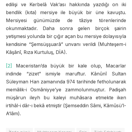
edilişi ve Kerbelâ Vak‘ası hakkında yazdığı on iki
bendlik (kıta) mersiye ile büyük bir üne kavuştu.
Mersiyesi günümüzde de tâziye törenlerinde
okunmaktadır. Daha sonra gelen birçok şairin
yetişmesi yolunda bir çığır açan bu mersiye dolayısıyla
kendisine “Şemsüşşuarâ” unvanı verildi (Muhteşem-i
Kâşânî, Rıza Kurtuluş, DİA).
[2]
Maceristan’da büyük bir kale olup, Macarlar
indinde “zizet” ismiyle maruftur. Kânûnî Sultan
Süleyman Han zamanında 974 tarihinde fetholunarak
memâlik-i Osmâniyye’ye zammolunmuştur. Padişah
müşârun ileyh bu kaleyi muhâsara etmekte iken
irtihâl-i dâr-ı bekâ etmiştir (Şemseddin Sâmi, Kâmûsü’l-
A‘lâm).
İfade gücü
Muhteşem Kaşani
Şair
Türk Edebiyatı