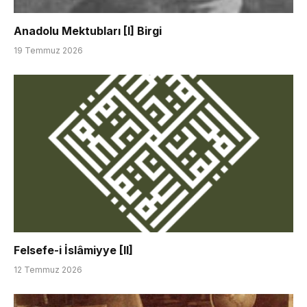
Anadolu Mektubları [I] Birgi
19 Temmuz 2026
Felsefe-i İslâmiyye [II]
12 Temmuz 2026