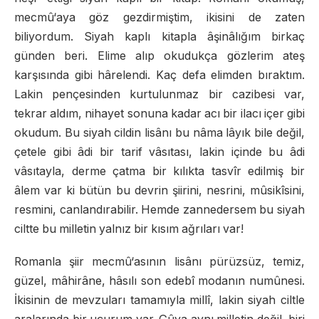
mecmû‘aya göz gezdirmiştim, ikisini de zaten
biliyordum. Siyah kaplı kitapla âşinâlığım birkaç
günden beri. Elime alıp okudukça gözlerim ateş
karşısında gibi hârelendi. Kaç defa elimden bıraktım.
Lakin pençesinden kurtulunmaz bir cazibesi var,
tekrar aldım, nihayet sonuna kadar acı bir ilacı içer gibi
okudum. Bu siyah cildin lisânı bu nâma lâyık bile değil,
çetele gibi âdi bir tarif vâsıtası, lakin içinde bu âdi
vâsıtayla, derme çatma bir kılıkta tasvîr edilmiş bir
âlem var ki bütün bu devrin şiirini, nesrini, mûsikîsini,
resmini, canlandırabilir. Hemde zannedersem bu siyah
ciltte bu milletin yalnız bir kısım ağrıları var!
Romanla şiir mecmû‘asının lisânı pürüzsüz, temiz,
güzel, mâhirâne, hâsılı son edebî modanın numûnesi.
İkisinin de mevzuları tamamıyla millî, lakin siyah ciltle