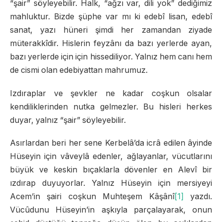
“şair” söyleyebilir. Halk, “ağzı var, dili yok” dediğimiz
mahluktur. Bizde şüphe var mı ki edebî lisan, edebî
sanat, yazı hüneri şimdi her zamandan ziyade
müterakkîdir. Hislerin feyzânı da bazı yerlerde ayan,
bazı yerlerde için için hissediliyor. Yalnız hem canı hem
de cismi olan edebiyattan mahrumuz.
Izdıraplar ve şevkler ne kadar coşkun olsalar
kendiliklerinden nutka gelmezler. Bu hisleri herkes
duyar, yalnız “şair” söyleyebilir.
Asırlardan beri her sene Kerbelâ’da icrâ edilen âyinde
Hüseyin için vâveylâ edenler, ağlayanlar, vücutlarını
büyük ve keskin bıçaklarla dövenler en Alevî bir
ızdırap duyuyorlar. Yalnız Hüseyin için mersiyeyi
Acem’in şairi coşkun Muhteşem Kâşânî
[1]
yazdı.
Vücûdunu Hüseyin’in aşkıyla parçalayarak, onun