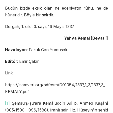
Bugün bizde eksik olan ne edebiyatın rûhu, ne de
hüneridir. Böyle bir şairdir.
Dergah, 1. cild, 3. sayı, 16 Mayıs 1337
Yahya Kemal [Beyatlı]
Hazırlayan
: Faruk Can Yumuşak
Editör
: Emir Çakır
Link
https://isamveri.org/pdfosm/D01054/1337_1_3/1337_3_
KEMALY.pdf
[1]
Şemsü’ş-şu‘arâ Kemâlüddîn Alî b. Ahmed Kâşânî
(905/1500 – 996/1588). İranlı şair. Hz. Hüseyin’in şehid