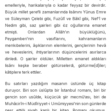
emelleriyle, harikalarıyla o kadar feyyaz bir devirdir.
Büyük millet şerefli zamanlarında lisânını Yûnus Emre
ve Süleyman Çelebi gibi, Fuzûlî ve Bâkî gibi, Nef‘î ve
Nedim gibi, saz şairleri gibi öz oğullarına emanet
etmişti. Onlardan Allâh’ın büyüklüğünü,
Peygamberi’nin vasıflarını, kahramanların
menkıbelerini, âşıklarının elemlerini, gençlerinin hevâ
ve heveslerini, ihtiyarlarının düşüncelerini asırlarca
dinledi. O şairler öldüler. Milletten emanet aldıkları
lisânı keşke beraber götürselerdi, götürme[d]iler;
kâtiplere terk ettiler.
Bu satırları yazdığım masanın üstünde üç kitap
duruyor. Biri son üslûpta bir İstanbul romanı, biri bir
gencin son usûlde, küçücük şiir mecmû‘ası, biri de
Muhâcirîn-i Müdîriyyet-i Umûmiyyesi’nin son günlerde
neşr ettiği siyah kaplı bir kitap. Romanı okumuş,