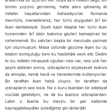
aralarında bir uçurum var. Gûya aynı milletin değil, biri
birinin yüzünü görmemiş, hatta adını işitmemiş iki
milletin hayatlarından bahsediyorlar. Romanla
mecmû‘a, inanabilirsiniz, her türlü duygudan ârî bir
lisan dantelesiydi. Siyah kaplı kitapta her türlü lisan
hünerinden ârî lakin bakınca gözleri kamaştıran bir
cehennemdi. Bu satırları başka bir mevzuda yazmak
için oturmuştum. Masa üstünde gözüme ilişen bu üç
kitabın komşuluğu beni bu hasbihâle sevk etti. Dedim
ki: bu milletin mirasyedi oğulları nesi var, nesi yok her
şeyini aldıktan sonra, ızdıraplarını söyleyecek lisânını
da almışlar, kendi hevâ ve heveslerinde kullanıyorlar.
Bir taraftan lisan hebâ oluyor, bir taraftan da
ızdırapların sesi kısık. Ne o kuru lisandan bir edebiyat
vücûda gelebiliyor, ne de bu lisansız ızdıraplardan.
Lakin o lisanla bu mevzu bir şair kalbinde
kaynaşabilseydiler özlediğimiz şiiri dinlerdik!