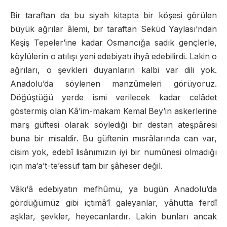
Bir taraftan da bu siyah kitapta bir köşesi görülen
büyük ağrılar âlemi, bir taraftan Seküd Yaylası’ndan
Keşiş Tepeler’ine kadar Osmancığa sadık gençlerle,
köylülerin o atılışı yeni edebiyatı ihyâ edebilirdi. Lakin o
ağrıları, o şevkleri duyanların kalbi var dili yok.
Anadolu’da söylenen manzûmeleri görüyoruz.
Döğüştüğü yerde ismi verilecek kadar celâdet
göstermiş olan Kâ’im-makam Kemal Bey’in askerlerine
marş güftesi olarak söylediği bir destan ateşpâresi
buna bir misaldir. Bu güftenin mısrâlarında can var,
cisim yok, edebî lisânımızın iyi bir numûnesi olmadığı
için ma‘a’t-te’essüf tam bir şâheser değil.
Vâkı‘â edebiyatın mefhûmu, ya bugün Anadolu’da
gördüğümüz gibi içtimâ‘î galeyanlar, yâhutta ferdî
aşklar, şevkler, heyecanlardır. Lakin bunları ancak