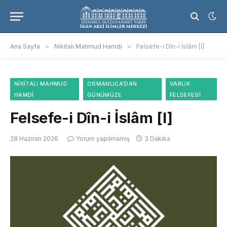
Ana Sayfa
»
Nikitalı Mahmud Hamdi
»
Felsefe-i Dîn-i İslâm [I]
NIKITALI MAHMUD
OSMANLICA’DAN
VARLIK
HAMDI
GÜNÜMÜZE
FELSEFESI
Felsefe-i Dîn-i İslâm [I]
28 Haziran 2026
Yorum yapılmamış
3 Dakika