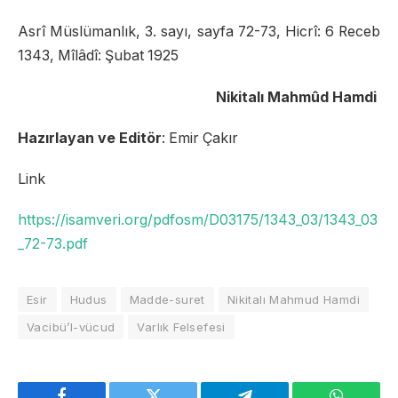
Asrî Müslümanlık, 3. sayı, sayfa 72-73, Hicrî: 6 Receb
1343, Mîlâdî: Şubat 1925
Nikitalı Mahmûd Hamdi
Hazırlayan ve Editör
: Emir Çakır
Link
https://isamveri.org/pdfosm/D03175/1343_03/1343_03
_72-73.pdf
Esir
Hudus
Madde-suret
Nikitalı Mahmud Hamdi
Vacibü’l-vücud
Varlık Felsefesi