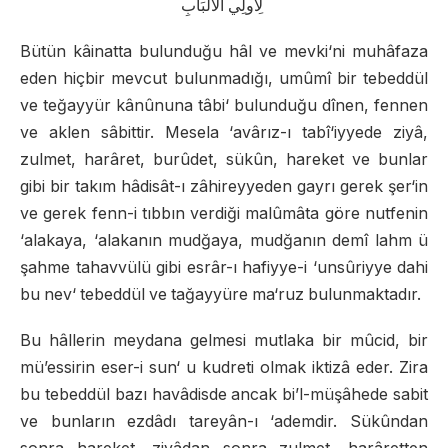
لِأُولِي الْأَلْبَابِ
Bütün kâinatta bulunduğu hâl ve mevki‘ni muhâfaza
eden hiçbir mevcut bulunmadığı, umûmî bir tebeddül
ve teğayyür kânûnuna tâbi‘ bulunduğu dînen, fennen
ve aklen sâbittir. Mesela ‘avârız-ı tabî‘iyyede ziyâ,
zulmet, harâret, burûdet, sükûn, hareket ve bunlar
gibi bir takım hâdisât-ı zâhireyyeden gayrı gerek şer‘in
ve gerek fenn-i tıbbın verdiği malûmâta göre nutfenin
‘alakaya, ‘alakanın mudğaya, mudğanın demî lahm ü
şahme tahavvülü gibi esrâr-ı hafiyye-i ‘unsûriyye dahi
bu nev‘ tebeddül ve tağayyüre ma‘ruz bulunmaktadır.
Bu hâllerin meydana gelmesi mutlaka bir mûcid, bir
mü’essirin eser-i sun‘ u kudreti olmak iktizâ eder. Zira
bu tebeddül bazı havâdisde ancak bi’l-müşâhede sabit
ve bunların ezdâdı tareyân-ı ‘ademdir. Sükûndan