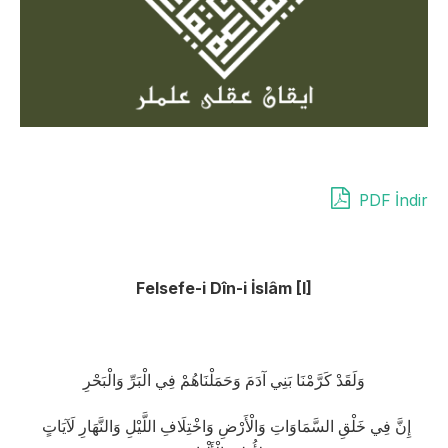
PDF İndir
Felsefe-i Dîn-i İslâm [I]
وَلَقَدْ كَرَّمْنَا بَنِي آدَمَ وَحَمَلْنَاهُمْ فِي الْبَرِّ وَالْبَحْرِ
إِنَّ فِي خَلْقِ السَّمَاوَاتِ وَالْأَرْضِ وَاخْتِلَافِ اللَّيْلِ وَالنَّهَارِ لَآيَاتٍ