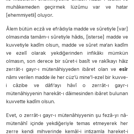
muhâkemeden geçirmek lüzûmu var ve hatar
[ehemmiyetli] oluyor.
Âlem bütün eczâ ve efrâdıyla madde ve sûretiyle [var]
olmasında tamâm-ı sûretiyle hâdis, [isterse] madde ve
kuvvetiyle kadîm olsun, madde ve sûret ma‘an kadîm
ve ezelî olarak yekdiğerinden infikâkı mümkün
olmasın, son derece bir sûret-i basît ve rakîkayı hâiz
zerrât-ı gayr-ı mütenâhiyyeden ibâret olan ve
esîr
nâmı verilen madde ile her cüz’ü mine’l-ezel bir kuvve-
i câzibe ve dâfi‘ayı hâvî o zerrât-ı gayr-ı
mütenâhiyyenin harekât-ı dâimesinden ibâret bulunan
kuvvette kadîm olsun.
Evet, o zerrât-ı gayr-ı mütenâhiyyenin şu fezâ-yı nâ-
mütenâhî içinde yekdiğeriyle temas etmeyerek her
zerre kendi mihverinde kemâl-i intizamla hareket-i