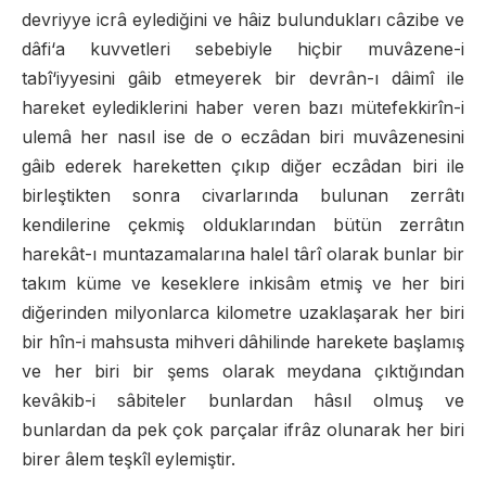
devriyye icrâ eylediğini ve hâiz bulundukları câzibe ve
dâfi‘a kuvvetleri sebebiyle hiçbir muvâzene-i
tabî‘iyyesini gâib etmeyerek bir devrân-ı dâimî ile
hareket eylediklerini haber veren bazı mütefekkirîn-i
ulemâ her nasıl ise de o eczâdan biri muvâzenesini
gâib ederek hareketten çıkıp diğer eczâdan biri ile
birleştikten sonra civarlarında bulunan zerrâtı
kendilerine çekmiş olduklarından bütün zerrâtın
harekât-ı muntazamalarına halel târî olarak bunlar bir
takım küme ve keseklere inkisâm etmiş ve her biri
diğerinden milyonlarca kilometre uzaklaşarak her biri
bir hîn-i mahsusta mihveri dâhilinde harekete başlamış
ve her biri bir şems olarak meydana çıktığından
kevâkib-i sâbiteler bunlardan hâsıl olmuş ve
bunlardan da pek çok parçalar ifrâz olunarak her biri
birer âlem teşkîl eylemiştir.