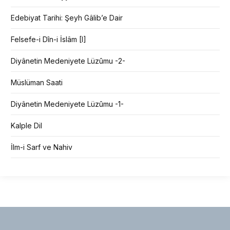
Edebiyat Tarihi: Şeyh Gâlib’e Dair
Felsefe-i Dîn-i İslâm [I]
Diyânetin Medeniyete Lüzûmu -2-
Müslüman Saati
Diyânetin Medeniyete Lüzûmu -1-
Kalple Dil
İlm-i Sarf ve Nahiv