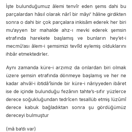
İşte bulunduğumuz âlemi tenvîr eden şems dahi bu
parçalardan hâsıl olarak nârî bir mâyi‘ hâline girdikten
sonra o dahi bir çok parçalara inkisâm ederek her biri
mu‘ayyen bir mahalde ahz-ı mevki ederek şemsin
etrafında harekete başlamış ve bunların hey’et-i
mecmû‘ası âlem-i şemsimizi tevlîd eylemiş olduklarını
ihbâr etmektedirler.
Aynı zamanda küre-i arzımız da onlardan biri olmak
üzere şemsin etrafında dönmeye başlamış ve her ne
kadar ahvâl-i ibtidâ’îsinde bir küre-i nâriyyeden ibâret
ise de içinde bulunduğu fezânın tahte’s-sıfır yüzlerce
derece soğukluğundan tedrîcen tesallüb etmiş lüzûmî
derece kabuk bağladıktan sonra şu gördüğümüz
dereceyi bulmuştur
(mâ ba‘dı var)