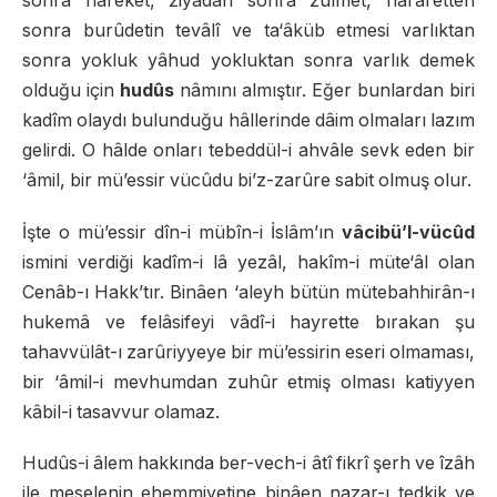
sonra hareket, ziyâdan sonra zulmet, harâretten
sonra burûdetin tevâlî ve ta‘âküb etmesi varlıktan
sonra yokluk yâhud yokluktan sonra varlık demek
olduğu için
hudûs
nâmını almıştır. Eğer bunlardan biri
kadîm olaydı bulunduğu hâllerinde dâim olmaları lazım
gelirdi. O hâlde onları tebeddül-i ahvâle sevk eden bir
‘âmil, bir mü’essir vücûdu bi’z-zarûre sabit olmuş olur.
İşte o mü’essir dîn-i mübîn-i İslâm’ın
vâcibü’l-vücûd
ismini verdiği kadîm-i lâ yezâl, hakîm-i müte‘âl olan
Cenâb-ı Hakk’tır. Binâen ‘aleyh bütün mütebahhirân-ı
hukemâ ve felâsifeyi vâdî-i hayrette bırakan şu
tahavvülât-ı zarûriyyeye bir mü’essirin eseri olmaması,
bir ‘âmil-i mevhumdan zuhûr etmiş olması katiyyen
kâbil-i tasavvur olamaz.
Hudûs-i âlem hakkında ber-vech-i âtî fikrî şerh ve îzâh
ile meselenin ehemmiyetine binâen nazar-ı tedkik ve