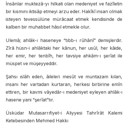
İnsânlar muktezâ-yı hilkati olan medeniyet ve fazîletin
bir kısmını iktisâp etmeyi arzu eder. Hakîkî insan olmak
isteyen tevessülüne mürâcaat etmek kendisinde de
kalben bir muhabbet hâsıl etmekle olur.
Ulemâ; ahlâk-ı haseneye “tıbb-ı rûhânî” demişlerdir.
Zîrâ hüsn-i ahlâktaki her kânun, her usûl, her kâide,
her emir, her tenbîh, her tavsiye ahkâm-ı şerîat ile
müspet ve müşeyyeddir.
Şahsı ıslâh eden, âileleri mesût ve muntazam kılan,
insanı her vartadan kurtaran, herkesi birbirine emîn
ettiren, bir kavmi vâyedâr-ı medeniyet eyleyen ahlâk-ı
hasene yani “şerîat”tır.
Üsküdar Mutasarrıfiyet-i Aliyyesi Tahrîrât Kalemi
Ketebesinden Mehmed Hakkı