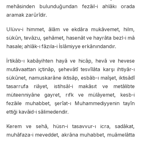
mehâsinden bulunduğundan fezâil-i ahlâkı orada
aramak zarûrîdir.
Ulüvv-i himmet, âlâm ve ekdâra mukâvemet, hilm,
sükûn, tevâzu, şehâmet, hasenât ve hayrâta bezl-i mâ
hasale; ahlâk-ı fâzıla-i İslâmiyye erkânındandır.
İrtikâb-ı kabâyihten hayâ ve hicâp, hevâ ve hevese
mutâvaattan içtinâp, şehevâtî tesvîlâta karşı ihtiyâr-ı
sükûnet, namuskarâne iktisâp, esbâb-ı maîşet, iktisâdî
tasarrufa riâyet, istihsâl-i makâsıt ve metâlibte
müteenniyâne gayret, rıfk ve mülâyemet, kesb-i
fezâile muhabbet, şerîat-ı Muhammediyyenin tayîn
ettiği kavâid-i sâlimedendir.
Kerem ve sehâ, hüsn-i tasavvur-ı icra, sadâkat,
muhâfaza-i meveddet, akrâna muhabbet, muâmelâtta