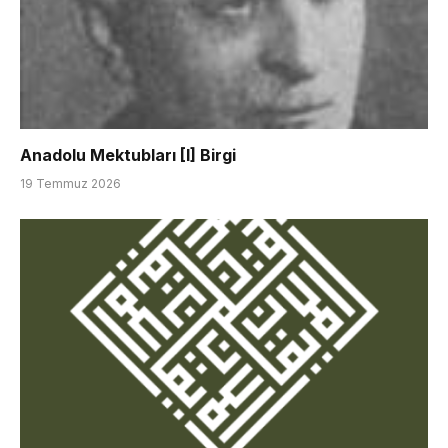
Anadolu Mektubları [I] Birgi
19 Temmuz 2026