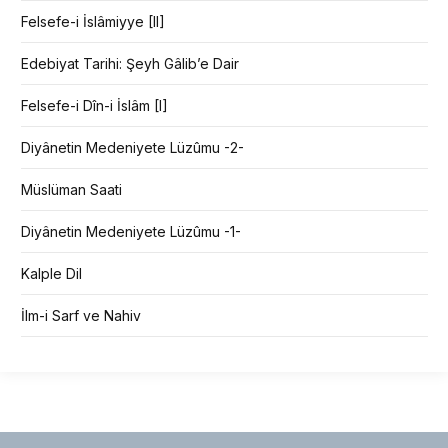
Felsefe-i İslâmiyye [II]
Edebiyat Tarihi: Şeyh Gâlib’e Dair
Felsefe-i Dîn-i İslâm [I]
Diyânetin Medeniyete Lüzûmu -2-
Müslüman Saati
Diyânetin Medeniyete Lüzûmu -1-
Kalple Dil
İlm-i Sarf ve Nahiv