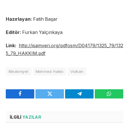
Hazırlayan:
Fatih Başar
Editör:
Furkan Yalçınkaya
Link:
http://isamveri.org/pdfosm/D04179/1325_79/132
5_79_HAKKIM.pdf
Medeniyet
Mehmed Hakkı
Volkan
Facebook
Twitter
Telegram
WhatsAp
İLGILI
YAZILAR