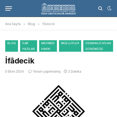
Ana Sayfa
»
Blog
»
İfâdecik
BLOG
İLMI
MEHMED
MÜELLIFLER
OSMANLICA’DAN
YAZILAR
HAKKI
GÜNÜMÜZE
İfâdecik
5 Ekim 2024
Yorum yapılmamış
2 Dakika