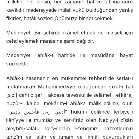
milletin, her cinsin, her zamânın hal ve tabʿına göre
kavâid-i medeniyyede ihtilâf vukû bulduğundan yanlış
fikirler, hatâlı sözler! Önümüze bir set çekmek.
Medeniyet: Bir şehirde ikâmet etmek ve maîşeti için
cehd eylemek manâsına şâmil değildir.
Medeniyet, ahlâk-ı hamîde ile mesûdâne hayat
sürmektir.
Ahlâk-ı hasenenin en mükemmel rehberi de şerîat-ı
mutahhara-i Muhammediyye olduğundan suʿâl-i hâl
[sic.] dahî o şerʿ-i akdese tevessül ile selâmet-i efkâra,
huzûr-ı kalbe, mekârim-i ahlâka mâlik edilmiş olur.
“أدبني ربي فأحسن تأديبي” hükm-i celîlince terbiye-i
ilâhîyye ile mümtâz ve ser-firâz olan Nebiyy-i zîşân
aleyhi’s-salâtu ve’s-selâm Efendimiz hazretlerinin
tanzîm ve ıslâh ve itmâm ve ikmâl buyurdukları