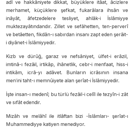
adl ve hakkâniyete dikkat, büyüklere itâat, âcizlere
merhamet, küçüklere şefkat, fukarâlara ihsân ve
inâyât, âfetzedelere tesliyet, ahlâk-i İslâmiyye
muktezayâtındandır. Zillet ve sefâhetten, ten-perverî
ve betâetten, fikdân-ı sabırdan insanı zapt eden şerâit-
i diyânet-i İslâmiyyedir.
Kizb ve dürûğ, garaz ve nefsâniyet, ülfet-i erâzil,
imtinâ-ı fezâil, irtikâp, ihânetlik, cebr-i menfaat, hiss-i
intikâm, icrâ-yı adâvet. Bunların icrâsının insana
menʿini taht-ı memnûiyete alan şerîat-i İslâmiyyedir.
İşte insan-ı medenî; bu türlü fezâil-i celîl ile tezyîn-i zât
ve sıfât edendir.
Mizâh ve melâhî ile itlâftan bizi -İslâmları- şerîat-ı
Muhammediyye katiyen menediyor.