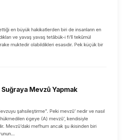
tiği en büyük hakikatlerden biri de insanların en
ıkları ve yavaş yavaş tetâbük-i fi‘lî tekûmül
ake muktedir olabildikleri esasıdır. Pek küçük bir
ni Suğraya Mevzû Yapmak
evzuyu şahsileştirme”. Peki mevzû’ nedir ve nasıl
ne hükmedilen ögeye (A) mevzû’, kendisiyle
r. Mevzû’daki mefhum ancak şu ikisinden biri
vurunun…