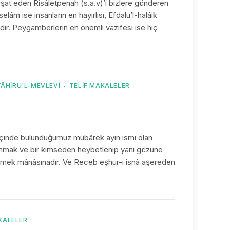
irşat eden Risâletpenah (s.a.v)’ı bizlere gönderen
lâm ise insanların en hayırlısı, Efdalu’l-halâik
dir. Peygamberlerin en önemli vazifesi ise hiç
TÂHIRÜ'L-MEVLEVÎ
TELIF MAKALELER
î İçinde bulunduğumuz mübârek ayın ismi olan
mak ve bir kimseden heybetlenip yani gözüne
emek mânâsınadır. Ve Receb eşhur-i isnâ aşereden
KALELER