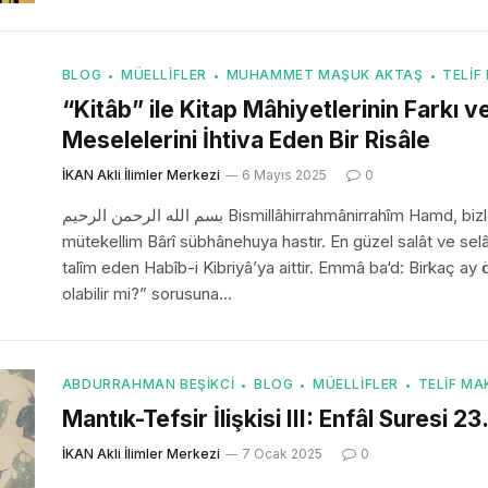
BLOG
MÜELLIFLER
MUHAMMET MAŞUK AKTAŞ
TELIF
“Kitâb” ile Kitap Mâhiyetlerinin Farkı v
Meselelerini İhtiva Eden Bir Risâle
İKAN Akli İlimler Merkezi
6 Mayıs 2025
0
بسم الله الرحمن الرحيم Bismillâhirrahmânirrahîm Hamd, bizleri irşâd etmek için el-Kitâb’ı indiren âlim ve
mütekellim Bârî sübhânehuya hastır. En güzel salât ve selâ
talîm eden Habîb-i Kibriyâ’ya aittir. Emmâ ba‘d: Birkaç ay
olabilir mi?” sorusuna…
ABDURRAHMAN BEŞIKCI
BLOG
MÜELLIFLER
TELIF MA
Mantık-Tefsir İlişkisi III: Enfâl Suresi 23.
İKAN Akli İlimler Merkezi
7 Ocak 2025
0