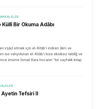
 MAKALELER
e Küllî Bir Okuma Adâbı
m ise vahyolunan el-Kitâb’ı bize eksiksiz teblîğ ve
 önce önüme İsmail Kara hocanın “bir sayfalık kitap
KALELER
 Ayetin Tefsiri II