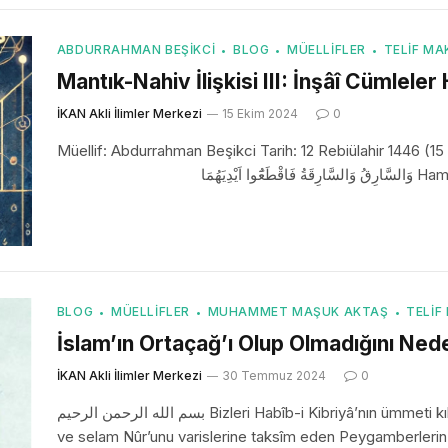
ABDURRAHMAN BEŞIKCI
BLOG
MÜELLIFLER
TELIF MA
Mantık-Nahiv İlişkisi III: İnşâî Cümleler
İKAN Akli İlimler Merkezi
15 Ekim 2024
0
Müellif: Abdurrahman Beşikci Tarih: 12 Rebiülahir
َيْدِيَهُمَا
BLOG
MÜELLIFLER
MUHAMMET MAŞUK AKTAŞ
TELIF
İslam’ın Ortaçağ’ı Olup Olmadığını Ne
İKAN Akli İlimler Merkezi
30 Temmuz 2024
0
بسم الله الرحمن الرحيم Bizleri Habîb-i Kibriyâ’nın ümmeti kılan Zât-ı Pâk Teâlâ’ya hamd olsun. En güzel salat
ve selam Nûr’unu varislerine taksîm eden Peygamberlerin