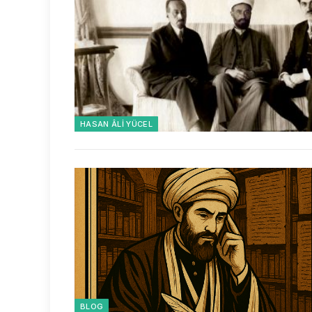
HASAN ÂLI YÜCEL
BLOG