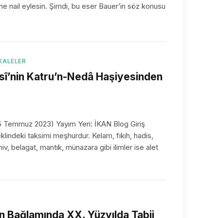
ine nail eylesin. Şimdi, bu eser Bauer’in söz konusu
KALELER
Âlûsî’nin Katru’n-Nedâ Haşiyesinden
5 Temmuz 2023) Yayım Yeri: İKAN Blog Giriş
eklindeki taksimi meşhurdur. Kelam, fıkıh, hadis,
ahiv, belagat, mantık, münazara gibi ilimler ise alet
Z
 Bağlamında XX. Yüzyılda Tabii