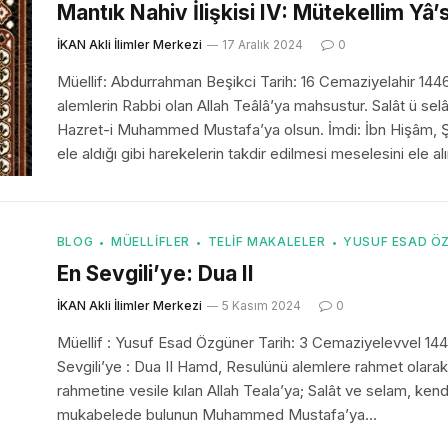
Mantık Nahiv İlişkisi IV: Mütekellim Yâ’
İKAN Akli İlimler Merkezi
17 Aralık 2024
0
Müellif: Abdurrahman Beşikci Tarih: 16 Cemaziyelahir 144
alemlerin Rabbi olan Allah Teâlâ’ya mahsustur. Salât ü se
Hazret-i Muhammed Mustafa’ya olsun. İmdi: İbn Hişâm, Ş
ele aldığı gibi harekelerin takdir edilmesi meselesini ele a
BLOG
MÜELLIFLER
TELIF MAKALELER
YUSUF ESAD Ö
En Sevgili’ye: Dua II
İKAN Akli İlimler Merkezi
5 Kasım 2024
0
Müellif : Yusuf Esad Özgüner Tarih: 3 Cemaziyelevvel 14
Sevgili’ye : Dua II Hamd, Resulünü alemlere rahmet olara
rahmetine vesile kılan Allah Teala’ya; Salât ve selam, kend
mukabelede bulunun Muhammed Mustafa’ya…