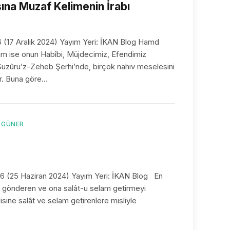
sına Muzaf Kelimenin İrabı
6 (17 Aralık 2024) Yayım Yeri: İKAN Blog Hamd
lâm ise onun Habîbi, Müjdecimiz, Efendimiz
uzûru’z-Zeheb Şerhi’nde, birçok nahiv meselesini
lır. Buna göre…
ZGÜNER
46 (25 Haziran 2024) Yayım Yeri: İKAN Blog En
k gönderen ve ona salât-u selam getirmeyi
isine salât ve selam getirenlere misliyle