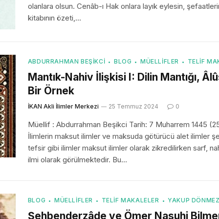
olanlara olsun. Cenâb-ı Hak onlara layık eylesin, şefaatler
kitabının özeti,…
ABDURRAHMAN BEŞIKCI
BLOG
MÜELLIFLER
TELIF MA
Mantık-Nahiv İlişkisi I: Dilin Mantığı, 
Bir Örnek
İKAN Akli İlimler Merkezi
25 Temmuz 2024
0
Müellif : Abdurrahman Beşikci Tarih: 7 Muharrem 1445 (2
İlimlerin maksut ilimler ve maksuda götürücü alet ilimler ş
tefsir gibi ilimler maksut ilimler olarak zikredilirken sarf, n
ilmi olarak görülmektedir. Bu…
BLOG
MÜELLIFLER
TELIF MAKALELER
YAKUP DÖNME
Şehbenderzâde ve Ömer Nasuhi Bilmen