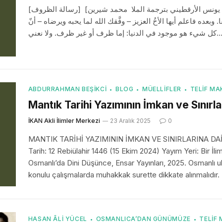
[رسالة الظروف] [للملا يونس الأرقطيني بترجمة الملا محمد شيرين] الحمد لله وكفى والصلاة والسلام على سيدنا
ه فاعلم أيها الأخُ العزيز – وفَّقك الله لما يحبه ويرضاه – أنّ
يء هو موجود في الدنيا: إما ظرف أو غير ظرف. ولا نعني
ABDURRAHMAN BEŞIKCI
BLOG
MÜELLIFLER
TELIF MA
Mantık Tarihi Yazımının İmkan ve Sınırla
İKAN Akli İlimler Merkezi
23 Aralık 2025
0
MANTIK TARİHİ YAZIMININ İMKAN VE SINIRLARINA DAİR
Tarih: 12 Rebiülahir 1446 (15 Ekim 2024) Yayım Yeri: Bir İli
Osmanlı’da Dini Düşünce, Ensar Yayınları, 2025. Osmanlı u
konulu çalışmalarda muhakkak surette dikkate alınmalıdır. Z
HASAN ÂLI YÜCEL
OSMANLICA’DAN GÜNÜMÜZE
TELIF