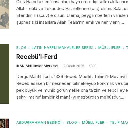
Giriş Hamd ü senâ insanlara hayrı emredip selîm akıllarını 
Allah Teâlâ ve Tekaddes Hazretlerine (c.c) olsun. Salât ü se
Efendimiz (s.a.v)’e olsun. Ulema, peygamberlerin varisleri
şüphesiz ki insanlara Allah Teâlâ’nın emir ve nehiylerini…
BLOG
LATIN HARFLI MAKALELER SERISI
MÜELLIFLER
Recebü’l-Ferd
İKAN Akli İlimler Merkezi
2 Ocak 2025
0
Dergi: Mahfil Tarih: 1339 Receb Müellif: Tâhirü’l-Mevlev
Receb esâsen bir nesneden bilmekleyüp korkmak ve utan
pek büyük ve mühîb görünmekle ona taʿzîm ve tebcîl eyl
şehr-i maʿrûf ismidir ki mânâ-yı mezbûrdan meʾhûzdur.…
ABDURRAHMAN BEŞIKCI
BLOG
MÜELLIFLER
TELIF MA