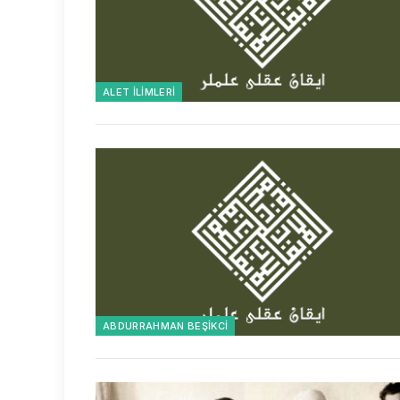
ALET İLIMLERI
ABDURRAHMAN BEŞIKCI