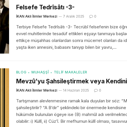
Felsefe Tedrîsâtı -3-
İKAN Akli İlimler Merkezi
7 Aralık 2025
0
Terbiye Felsefe Tedrîsâtı -3- Tecrübî felsefenin bize öğret
evvel muhitlerinde tesadüf ettikleri eşyayı tanımaya başlad
ettikçe müşahhas olanlardan sonra mücerret olanları da idr
yaşta iken annesini, babasını tanıyıp bilen bir yavru,…
BLOG
MUHAŞŞÎ
TELIF MAKALELER
Mevzû’yu Şahsileştirmek veya Kendi
İKAN Akli İlimler Merkezi
14 Haziran 2025
0
Tartışmanın alevlenmesine ramak kala duyulan bir söz: “M
şahsileştirilir? “A B’dir” şeklindeki bir önermede kendisi
hükümde bulunulan ögeye ise (B) mahmûl adı verilmektedi
olabilir: i) Küllî, ii) Cüz’î. Bir mefhumun küllî olması, tasav