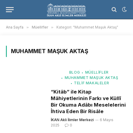
Ana Sayfa
»
Müellifler
»
Kategori: "Muhammet Maşuk Aktaş"
MUHAMMET MAŞUK AKTAŞ
BLOG
MÜELLIFLER
MUHAMMET MAŞUK AKTAŞ
TELIF MAKALELER
“Kitâb” ile Kitap
Mâhiyetlerinin Farkı ve Küllî
Bir Okuma Adâbı Meselelerini
İhtiva Eden Bir Risâle
İKAN Akli İlimler Merkezi
6 Mayıs
2025
0