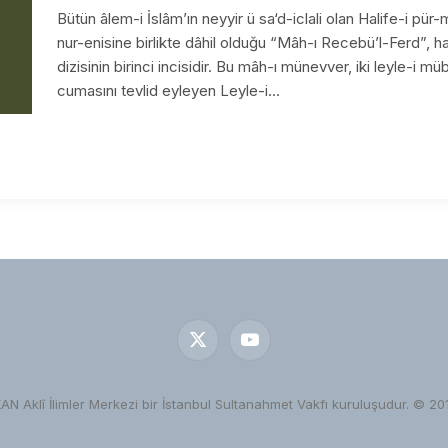
Bütün âlem-i İslâm’ın neyyir ü sa‘d-iclali olan Halife-i pür
nur-enisine birlikte dâhil olduğu “Mâh-ı Recebü’l-Ferd”, hal
dizisinin birinci incisidir. Bu mâh-ı münevver, iki leyle-i müb
cumasını tevlid eyleyen Leyle-i…
X
YouTube
(Twitter)
KAN Aklî İlimler Merkezi bir İstanbul Sultanahmet Vakfı kuruluşudur. © 20