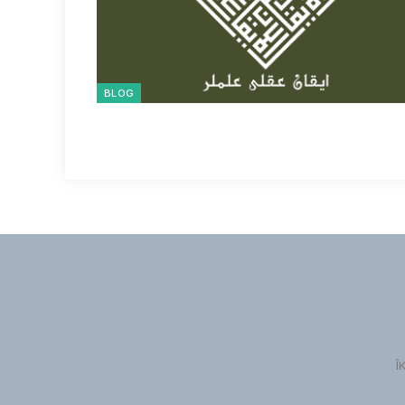
BLOG
Î