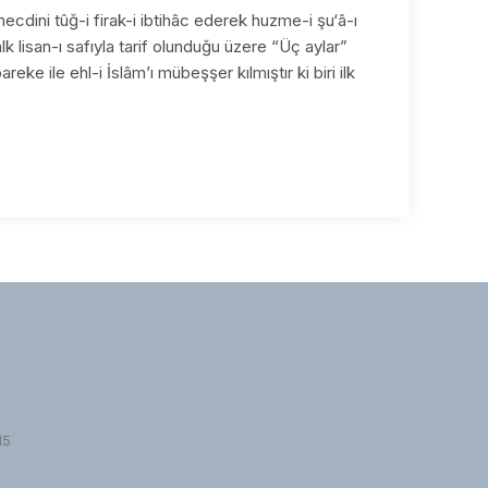
-mecdini tûğ-i firak-i ibtihâc ederek huzme-i şu‘â-ı
k lisan-ı safıyla tarif olunduğu üzere “Üç aylar”
areke ile ehl-i İslâm’ı mübeşşer kılmıştır ki biri ilk
15