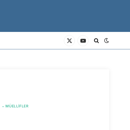
X
YouTube
(Twitter)
L
MÜELLIFLER