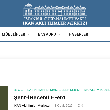
MÜELLIFLER
BAŞVURU
HABERLER
BLOG
LATIN HARFLI MAKALELER SERISI
MUALLIM KAMI
Şehr-i Recebü’l-Ferd
İKAN Akli İlimler Merkezi
8 Ocak 2025
0