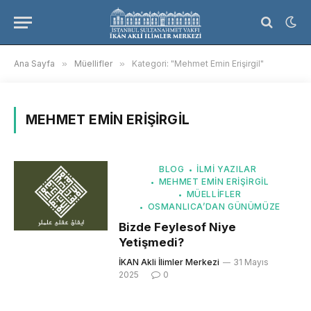
Ana Sayfa
»
Müellifler
»
Kategori: "Mehmet Emin Erişirgil"
MEHMET EMIN ERIŞIRGIL
BLOG
İLMI YAZILAR
MEHMET EMIN ERIŞIRGIL
MÜELLIFLER
OSMANLICA’DAN GÜNÜMÜZE
Bizde Feylesof Niye
Yetişmedi?
İKAN Akli İlimler Merkezi
31 Mayıs
2025
0