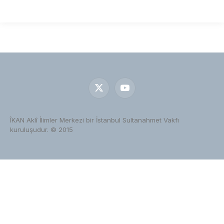
X
YouTube
(Twitter)
ÎKAN Aklî İlimler Merkezi bir İstanbul Sultanahmet Vakfı
kuruluşudur. © 2015