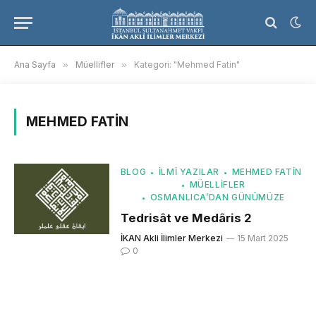
Ana Sayfa
»
Müellifler
»
Kategori: "Mehmed Fatin"
MEHMED FATIN
BLOG
İLMI YAZILAR
MEHMED FATIN
MÜELLIFLER
OSMANLICA’DAN GÜNÜMÜZE
Tedrisât ve Medâris 2
İKAN Akli İlimler Merkezi
15 Mart 2025
0