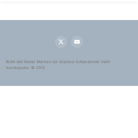
X
YouTube
(Twitter)
ÎKAN Aklî İlimler Merkezi bir İstanbul Sultanahmet Vakfı
kuruluşudur. © 2015