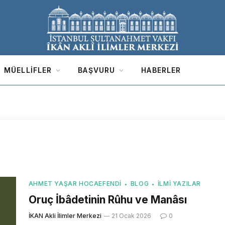
MÜELLIFLER
BAŞVURU
HABERLER
AHMET YAŞAR HOCAEFENDI
BLOG
İLMI YAZILAR
Oruç İbâdetinin Rûhu ve Manâsı
İKAN Akli İlimler Merkezi
21 Ocak 2026
0