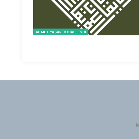
AHMET YAŞAR HOCAEFENDI
Î