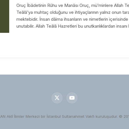
Oruç İbâdetinin Rûhu ve Manâsı Oruç, mü’minlere Allah Teâ
Teâlâ’ya muhtaç olduğunu ve ihtiyaçlarının yalnız onun tara
mektebidir. İnsan dâima ihsanların ve nimetlerin içerisinde
unutabilir. Allah Teâlâ Hazretleri bu unutkanlıklardan insan
X
YouTube
(Twitter)
KAN Aklî İlimler Merkezi bir İstanbul Sultanahmet Vakfı kuruluşudur. © 20